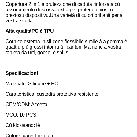
Copertura 2 in 1 a prutezzione di caduta rinforzata cù
assorbimentu di scossa extra per prutege u vostru
preziosu dispositivu.Una varietà di culori brillanti per a
vostra scelta.
Alta qualità
PC è TPU
Cornice esterna in silicone flessibile simile à a gomma è
quattru più grossi intornu à i cantoni.Mantene a vostra
tableta da urti, gocce, è spills.
Specificazioni
Materiale: Silicone + PC
Caratteristica: custodia protettiva resistente
OEM/ODM: Accetta
MOQ: 10 PCS
Cù kickstand: Iè
Culore: parechji culori