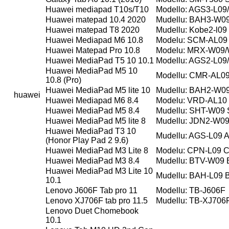
Huawei mediapad T10s/T10
Modello: AGS3-L0
Huawei matepad 10.4 2020
Mudellu: BAH3-W0
Huawei matepad T8 2020
Mudellu: Kobe2-l09
Huawei Mediapad M6 10.8
Modelu: SCM-AL0
Huawei Matepad Pro 10.8
Modelu: MRX-W09/
Huawei MediaPad T5 10 10.1
Modellu: AGS2-L0
Huawei MediaPad M5 10
Modellu: CMR-AL0
10.8 (Pro)
Huawei MediaPad M5 lite 10
Mudellu: BAH2-W0
huawei
Huawei Mediapad M6 8.4
Modelu: VRD-AL1
Huawei MediaPad M5 8.4
Mudellu: SHT-W09
Huawei MediaPad M5 lite 8
Mudellu: JDN2-W0
Huawei MediaPad T3 10
Mudellu: AGS-L09
(Honor Play Pad 2 9.6)
Huawei MediaPad M3 Lite 8
Modelu: CPN-L09
Huawei MediaPad M3 8.4
Mudellu: BTV-W09
Huawei MediaPad M3 Lite 10
Mudellu: BAH-L09
10.1
Lenovo J606F Tab pro 11
Modellu: TB-J606F
Lenovo XJ706F tab pro 11.5
Mudellu: TB-XJ706
Lenovo Duet Chomebook
10.1