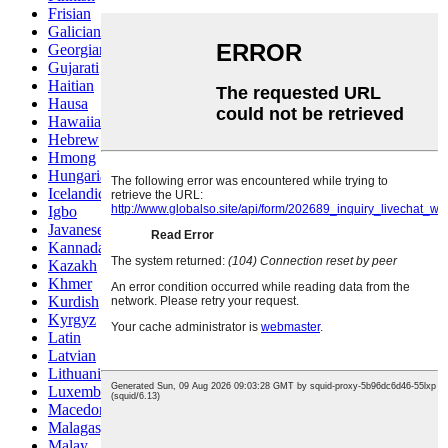
Frisian
Galician
Georgian
Gujarati
Haitian
Hausa
Hawaiian
Hebrew
Hmong
Hungarian
Icelandic
Igbo
Javanese
Kannada
Kazakh
Khmer
Kurdish
Kyrgyz
Latin
Latvian
Lithuanian
Luxembou..
Macedonian
Malagasy
Malay