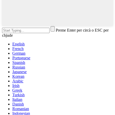
Preme Enter per circà o ESC per
chjude
English
French
German
Portuguese
Spanish
Russian
Japanese
Korean
Arabic
Irish
Greek
Turkish
Italian
Danish
Romanian
Indonesian