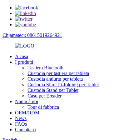
Chjamateci: 08615019264921
A casa
I prudutti
Tastiera Bluetooth
Custodia per tastiera per tableta
Custodia antiurtu per tableta
Custodia Slim Tri-folding per Tablet
Custodia Stand per Tablet
Casu per Ereader
Nantu à noi
Tour di fabbrica
OEM/ODM
News
FAQs
Cuntatta ci