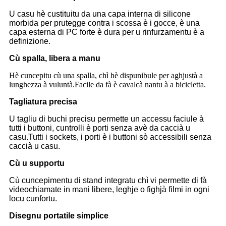
U casu hè custituitu da una capa interna di silicone
morbida per prutegge contra i scossa è i gocce, è una
capa esterna di PC forte è dura per u rinfurzamentu è a
definizione.
Cù spalla, libera a manu
Hè cuncepitu cù una spalla, chì hè dispunibule per aghjustà a
lunghezza à vuluntà.Facile da fà è cavalcà nantu à a bicicletta.
Tagliatura precisa
U tagliu di buchi precisu permette un accessu faciule à
tutti i buttoni, cuntrolli è porti senza avè da caccià u
casu.Tutti i sockets, i porti è i buttoni sò accessibili senza
caccià u casu.
Cù u supportu
Cù cuncepimentu di stand integratu chì vi permette di fà
videochiamate in mani libere, leghje o fighjà filmi in ogni
locu cunfortu.
Disegnu portatile simplice